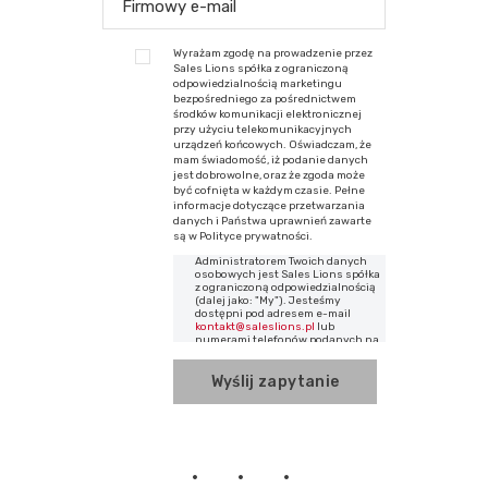
Wyrażam zgodę na prowadzenie przez
Sales Lions spółka z ograniczoną
odpowiedzialnością marketingu
bezpośredniego za pośrednictwem
środków komunikacji elektronicznej
przy użyciu telekomunikacyjnych
urządzeń końcowych. Oświadczam, że
mam świadomość, iż podanie danych
jest dobrowolne, oraz że zgoda może
być cofnięta w każdym czasie. Pełne
informacje dotyczące przetwarzania
danych i Państwa uprawnień zawarte
są w Polityce prywatności.
Administratorem Twoich danych
osobowych jest Sales Lions spółka
z ograniczoną odpowiedzialnością
(dalej jako: "My"). Jesteśmy
dostępni pod adresem e-mail
kontakt@saleslions.pl
lub
numerami telefonów podanych na
naszej stronie
www.saleslions.pl
Posługujemy się danymi na
podstawie Twojej zgody, w celach
związanych z komunikacją
pomiędzy nami a Tobą, przez okres
niezbędny do zakończenia
komunikacji, nie dłużej jednak niż
do momentu cofnięcia zgody.
Odbiorcami danych są firmy
obsługujące nas w ramach IT, a w
razie takiej konieczności dane mogą