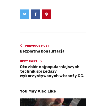
być przekazane uprawnionym
organom państwowym. Masz prawo
dostępu do treści swoich danych,
ich sprostowania, usunięcia,
ograniczenia przetwarzania,
przenoszenia, wniesienia
sprzeciwu, wniesienia skargi do
organu nadzorczego, oraz cofnięcia
zgody w dowolnym momencie
jednak bez wpływu na okres przed
jej cofnięciem. Na podstawie Twoich
danych nie podejmujemy
automatycznych decyzji ani
profilowania. Podanie danych jest
dobrowolne jednak brak ich podania
uniemożliwi współpracę i
PREVIOUS POST
komunikację z nami.
Bezpłatna konsultacja
NEXT POST
Oto zbiór najpopularniejszych
technik sprzedaży
wykorzystywanych w branży CC.
You May Also Like