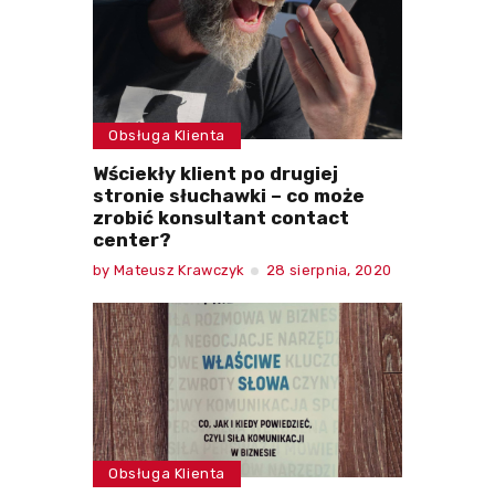
Obsługa Klienta
Wściekły klient po drugiej
stronie słuchawki – co może
zrobić konsultant contact
center?
by
Mateusz Krawczyk
28 sierpnia, 2020
Obsługa Klienta